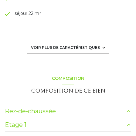
séjour 22 m²
2 chambre(s)
1 salle(s) de bain
VOIR PLUS DE CARACTÉRISTIQUES
cuisine séparée (équipée)
Chauffage individuel : air pulsé (climatisation)
COMPOSITION
COMPOSITION DE CE BIEN
1 garage(s)
exposition Sud
Rez-de-chaussée
2 côté(s) mitoyen(s)
Etage 1
entrée
2.29 m²