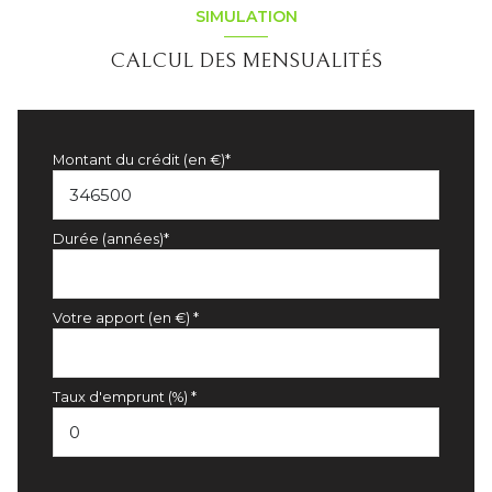
SIMULATION
CALCUL DES MENSUALITÉS
Montant du crédit (en €)*
Durée (années)*
Votre apport (en €) *
Taux d'emprunt (%) *