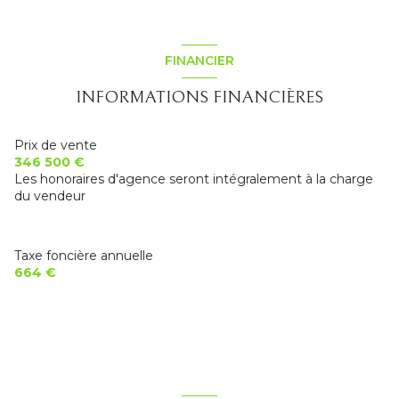
1 niveau(x)
cuisine
6.03 m²
Palier
1.7 m²
salon/sejour
22.39 m²
salle de bain
4.01 m²
vue trés dégagée
FINANCIER
WC
1.46 m²
chambre
11.3 m²
terrasse
INFORMATIONS FINANCIÈRES
terrasse
17.4 m²
chambre
12.55 m²
garage
15.06 m²
arboré
Prix de vente
346 500 €
Les honoraires d'agence seront intégralement à la charge
du vendeur
Taxe foncière annuelle
664 €