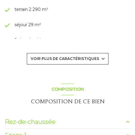
terrain 2 290 m²
séjour 29 m²
5 chambre(s)
2 salle(s) d'eau
VOIR PLUS DE CARACTÉRISTIQUES
construit en 1968
cuisine américaine (équipée)
COMPOSITION
COMPOSITION DE CE BIEN
1 garage(s)
1 niveau(x)
Rez-de-chaussée
vue Dégagée collines