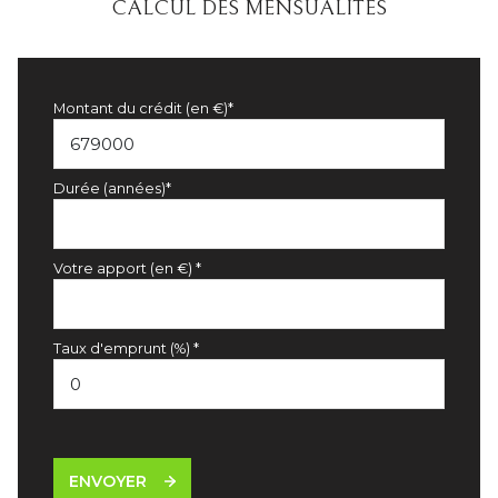
CALCUL DES MENSUALITÉS
Montant du crédit (en €)*
Durée (années)*
Votre apport (en €) *
Taux d'emprunt (%) *
ENVOYER