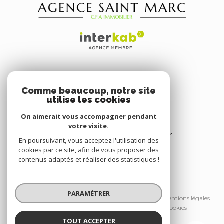
AGENCE SAINT MARC
Comme beaucoup, notre site
3 Avenue du Dr Belletrud
utilise les cookies
06530
Peymeinade
On aimerait vous accompagner pendant
06 07 41 83 50
votre visite.
georgesraynaud59@orange.fr
En poursuivant, vous acceptez l'utilisation des
cookies par ce site, afin de vous proposer des
contenus adaptés et réaliser des statistiques !
© 2026 | Tous droits réservés
PARAMÉTRER
Nos honoraires
Nos partenaires
Mentions légales
Admin
Politique RGPD
Cookies
TOUT ACCEPTER