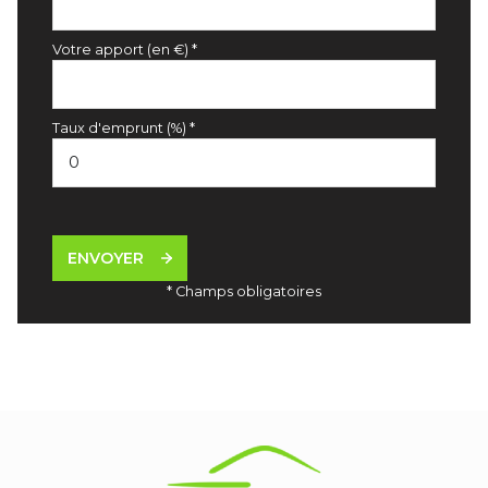
Votre apport (en €) *
Taux d'emprunt (%) *
ENVOYER
* Champs obligatoires