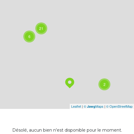
21
6
2
Leaflet
|
©
Maps
|
© OpenStreetMap
Jawg
Désolé, aucun bien n'est disponible pour le moment.