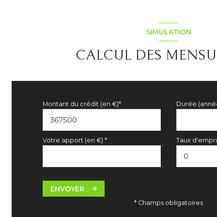
SIMULATION
CALCUL DES MENSU
Montant du crédit (en €)*
Durée (anné
Votre apport (en €) *
Taux d'empru
ENVOYER
* Champs obligatoires