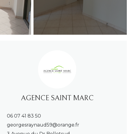
AGENCE SAINT MARC
06 07 41 83 50
georgesraynaud59@orange.fr
3 Avenue du Dr Belletrud