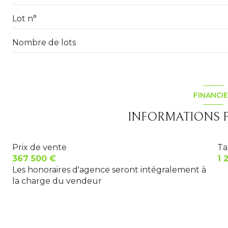
dressing
Lot n°
terrasse
véranda
Nombre de lots
salle d'eau
FINANCI
INFORMATIONS F
Prix de vente
Ta
367 500 €
1 
Les honoraires d'agence seront intégralement à
la charge du vendeur