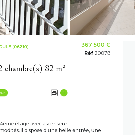
367 500 €
ULE (06210)
Réf
20078
Appartement 3 pièce(s) 2 chambre(s) 82 m²
eur
1
 4ème étage avec ascenseur.
odités, il dispose d'une belle entrée, une