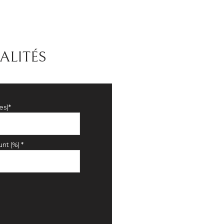
ALITÉS
es)*
nt (%) *