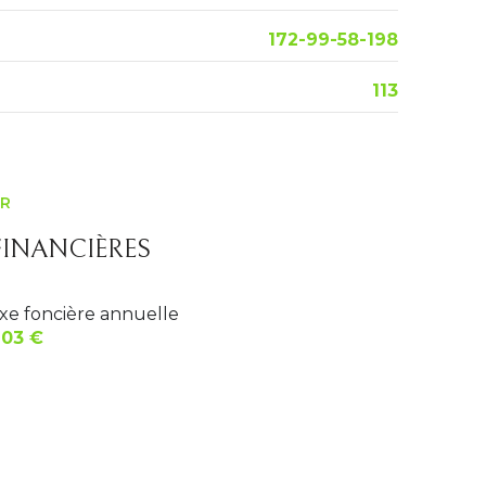
3.68 m²
172-99-58-198
11.68 m²
2.75 m²
113
3.78 m²
ER
INANCIÈRES
xe foncière annuelle
203 €