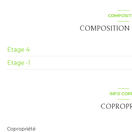
vue dégagée
COMPOSIT
terrasse
COMPOSITION D
Etage 4
Etage -1
entrée
cuisine
cave
salon/sejour
garage
INFO COP
WC
COPROPR
chambre
chambre
Copropriété