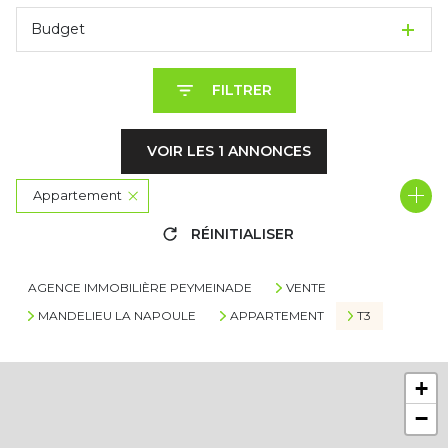
Budget
FILTRER
VOIR LES
1
ANNONCES
Appartement
RÉINITIALISER
06210 - Mandelieu-la-Napoule
3 Pièces
AGENCE IMMOBILIÈRE PEYMEINADE
VENTE
MANDELIEU LA NAPOULE
APPARTEMENT
T3
+
−