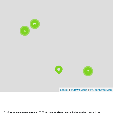
21
6
2
Leaflet
|
©
Maps
|
© OpenStreetMap
Jawg