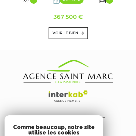
367 500 €
VOIR LE BIEN
AGENCE SAINT MARC
Comme beaucoup, notre site
3 Avenue du Dr Belletrud
utilise les cookies
06530
Peymeinade