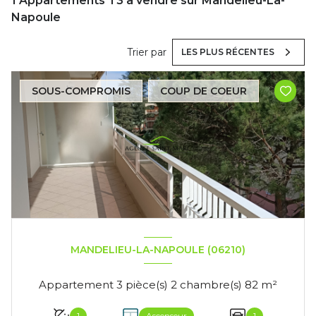
1
Appartements T3 à vendre sur Mandelieu-La-
Napoule
Trier par
LES PLUS RÉCENTES
SOUS-COMPROMIS
COUP DE COEUR
MANDELIEU-LA-NAPOULE (06210)
Appartement 3 pièce(s) 2 chambre(s) 82 m²
1
Ascenseur
1